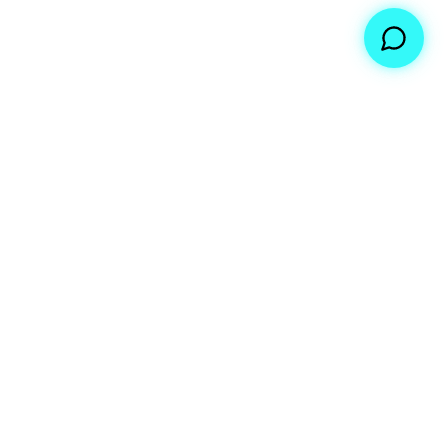
We transform ideas into films that impact
people.
QUICK LINKS
Home
About