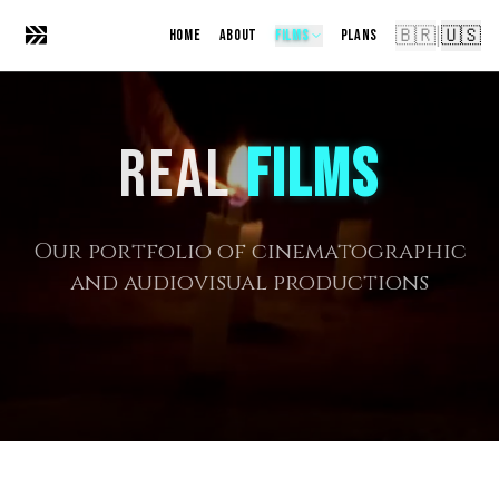
🇧🇷
🇺🇸
|
HOME
ABOUT
FILMS
PLANS
REAL
FILMS
Our portfolio of cinematographic
and audiovisual productions
2025
FUGA
2024